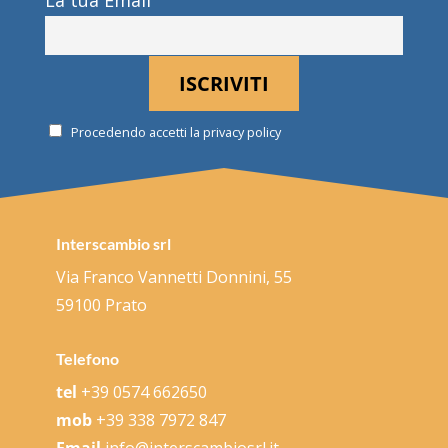
Procedendo accetti la privacy policy
Interscambio srl
Via Franco Vannetti Donnini, 55
59100 Prato
Telefono
tel
+39 0574 662650
mob
+39 338 7972 847