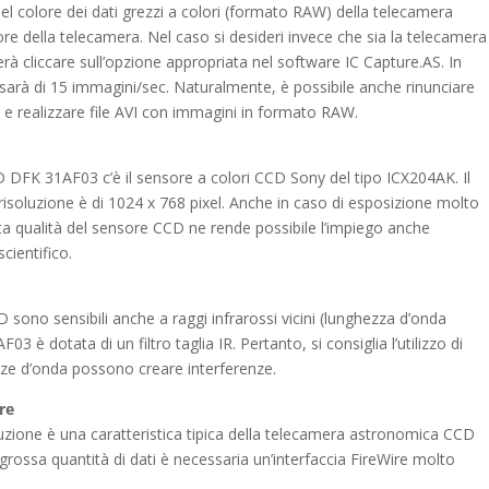
 del colore dei dati grezzi a colori (formato RAW) della telecamera
re della telecamera. Nel caso si desideri invece che sia la telecamera
terà cliccare sull’opzione appropriata nel software IC Capture.AS. In
sarà di 15 immagini/sec. Naturalmente, è possibile anche rinunciare
 e realizzare file AVI con immagini in formato RAW.
 DFK 31AF03 c’è il sensore a colori CCD Sony del tipo ICX204AK. Il
isoluzione è di 1024 x 768 pixel. Anche in caso di esposizione molto
a qualità del sensore CCD ne rende possibile l’impiego anche
cientifico.
D sono sensibili anche a raggi infrarossi vicini (lunghezza d’onda
è dotata di un filtro taglia IR. Pertanto, si consiglia l’utilizzo di
ezze d’onda possono creare interferenze.
re
luzione è una caratteristica tipica della telecamera astronomica CCD
rossa quantità di dati è necessaria un’interfaccia FireWire molto