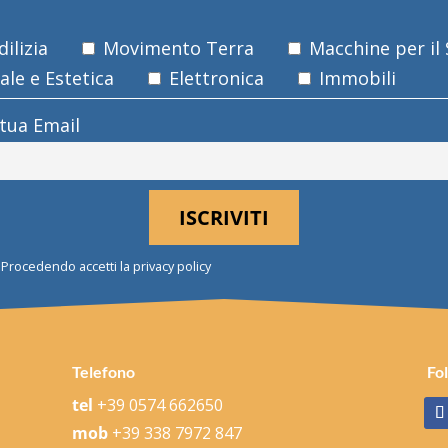
ilizia
Movimento Terra
Macchine per il
le e Estetica
Elettronica
Immobili
 tua Email
Procedendo accetti la privacy policy
Telefono
Fo
tel
+39 0574 662650
mob
+39 338 7972 847