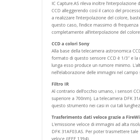
IC Capture.AS rileva inoltre l’interpolazione
CCD alleggerendo così il carico del processo
a realizzare l’interpolazione del colore, bas
questo caso, l’indice massimo di frequenza 
completamente all’interpolazione del colore
CCD a colori Sony
Alla base della telecamera astronomica CCD
formato di questo sensore CCD è 1/3″ e la r
lunga esso produce un rumore minimo. L’alt
nell’elaborazione delle immagini nel campo s
Filtro IR
Al contrario dell’occhio umano, i sensori CC
superiore a 700nm). La telecamera DFK 31AF03 
questo strumento nei casi in cui tali lungh
Trasferimento dati veloce grazie a FireWi
L’emissione veloce di immagini ad alta riso
DFK 31AF03.AS. Per poter trasmettere tale g
veloce (IEEE 1394).