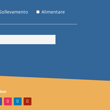
 Sollevamento
Alimentare
llow