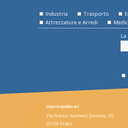
Industria
Trasporto
Ed
Attrezzature e Arredi
Medica
La
Interscambio srl
Via Franco Vannetti Donnini, 55
59100 Prato