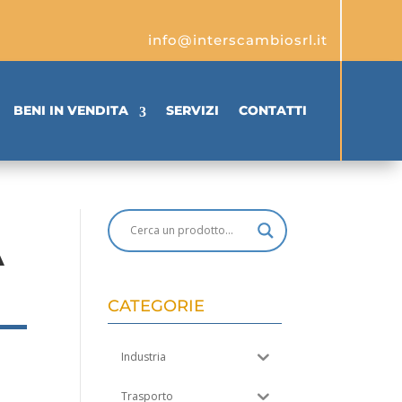
info@interscambiosrl.it
BENI IN VENDITA
SERVIZI
CONTATTI
A
CATEGORIE
Industria
Trasporto