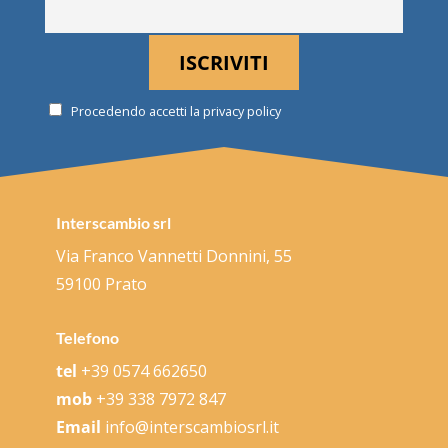
Procedendo accetti la privacy policy
Interscambio srl
Via Franco Vannetti Donnini, 55
59100 Prato
Telefono
tel
+39 0574 662650
mob
+39 338 7972 847
Email
info@interscambiosrl.it