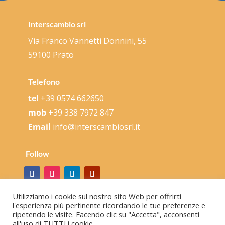
Interscambio srl
Via Franco Vannetti Donnini, 55
59100 Prato
Telefono
tel
+39 0574 662650
mob
+39 338 7972 847
Email
info@interscambiosrl.it
Follow
Utilizziamo i cookie sul nostro sito Web per offrirti
l'esperienza più pertinente ricordando le tue preferenze e
ripetendo le visite. Facendo clic su "Accetta", acconsenti
all'uso di TUTTI i cookie.