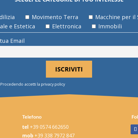
ilizia
Movimento Terra
Macchine per il
le e Estetica
Elettronica
Immobili
 tua Email
Procedendo accetti la privacy policy
Telefono
Fo
tel
+39 0574 662650
mob
+39 338 7972 847