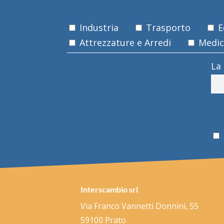
Industria
Trasporto
Ed
Attrezzature e Arredi
Medica
La
Interscambio srl
Via Franco Vannetti Donnini, 55
59100 Prato