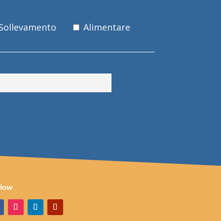
 Sollevamento
Alimentare
llow