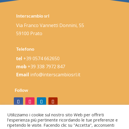
Interscambio srl
Via Franco Vannetti Donnini, 55
59100 Prato
Telefono
tel
+39 0574 662650
mob
+39 338 7972 847
Email
info@interscambiosrl.it
Follow
Utilizziamo i cookie sul nostro sito Web per offrirti
l'esperienza più pertinente ricordando le tue preferenze e
ripetendo le visite. Facendo clic su "Accetta", acconsenti