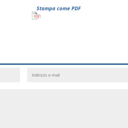
Stampa come PDF
n
vidi