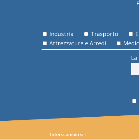
R
Industria
Trasporto
Ed
Attrezzature e Arredi
Medica
La
Interscambio srl