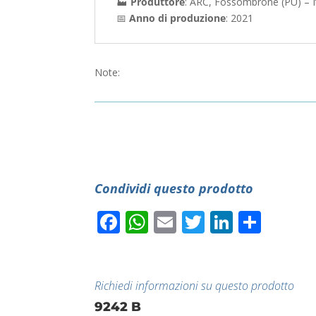
🏭
Produttore
: ARC, Fossombrone (PU) – It
📅
Anno di produzione
: 2021
Note:
Condividi questo prodotto
Facebook
WhatsApp
Email
Twitter
LinkedI
Condi
Richiedi informazioni su questo prodotto
9242 B