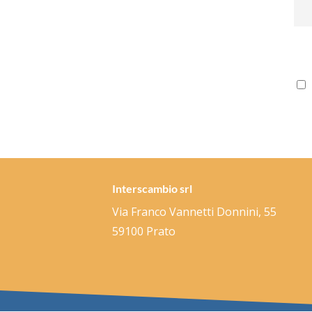
Interscambio srl
Via Franco Vannetti Donnini, 55
59100 Prato