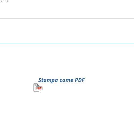
alia
Stampa come PDF
n
vidi