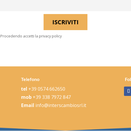
Procedendo accetti la privacy policy
Telefono
Fo
tel
+39 0574 662650
mob
+39 338 7972 847
Email
info@interscambiosrl.it